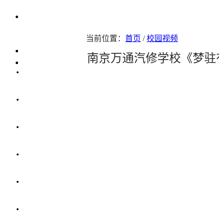
当前位置：
首页
/
校园视频
南京万通汽车职业培训学校
视频首页
南京万通汽修学校《梦驻
联系我们
校园活动 |
梦驻有约 |
万通微电影 |
维修课堂 |
就业指导 |
经典视频